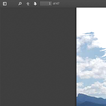
of 47
Toggle
Find
Previous
Next
Sidebar