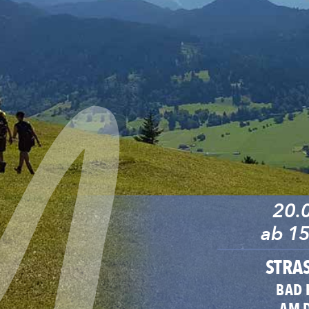
20.
ab 15
STRA
BAD 
AM 