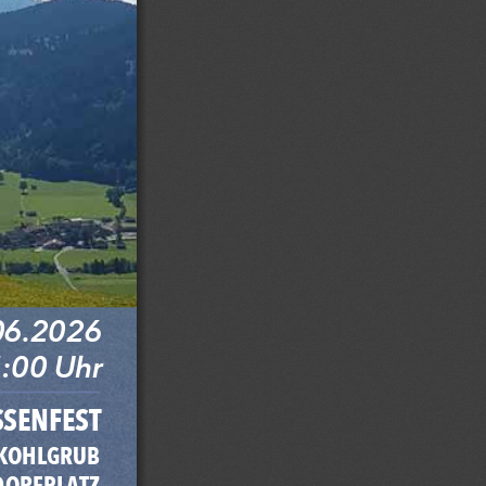
06.2026 
:00 Uhr
SSENFEST
KOHLGRUB
DORFPLATZ