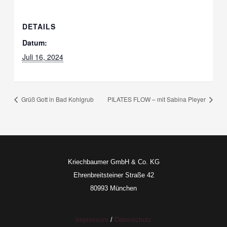
DETAILS
Datum:
Juli 16, 2024
Grüß Gott in Bad Kohlgrub
PILATES FLOW – mit Sabina Pleyer
Kriechbaumer GmbH & Co. KG
Ehrenbreitsteiner Straße 42
80993 München
Impressum
/
Datenschutz