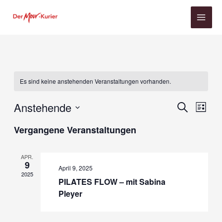
Zum
Inhalt
springen
Es sind keine anstehenden Veranstaltungen vorhanden.
Anstehende
Veranstaltun
SUCHE
Veran
LISTE
Suche
Ansic
Datum
Vergangene Veranstaltungen
und
Navig
wählen.
Ansichten,
APR.
Navigation
9
April 9, 2025
2025
PILATES FLOW – mit Sabina
Pleyer