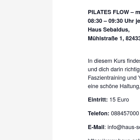
PILATES FLOW – mi
08:30 – 09:30 Uhr
j
Haus Sebaldus,
Mühlstraße 1, 8243
I
n diesem Kurs finde
und dich darin richt
Faszientraining und Y
eine schöne Haltung,
15 Euro
Eintritt:
088457000
Telefon:
: info@haus-s
E-Mail