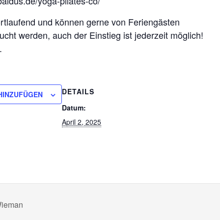
aldus.de/yoga-pilates-co/
ortlaufend und können gerne von Feriengästen
ucht werden, auch der Einstieg ist jederzeit möglich!
.
DETAILS
HINZUFÜGEN
Datum:
April 2, 2025
Wieman