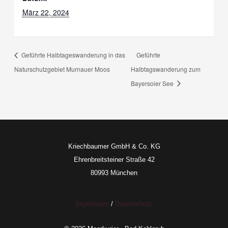
März 22, 2024
Geführte Halbtageswanderung in das
Geführte
Naturschutzgebiet Murnauer Moos
Halbtagswanderung zum
Bayersoier See
Kriechbaumer GmbH & Co. KG
Ehrenbreitsteiner Straße 42
80993 München
Impressum
/
Datenschutz