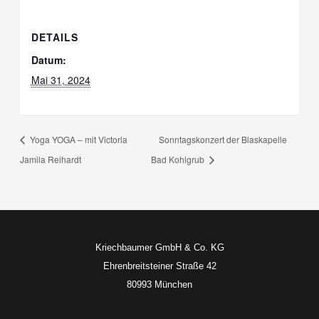
DETAILS
Datum:
Mai 31, 2024
Yoga YOGA – mit Victoria
Sonntagskonzert der Blaskapelle
Jamila Reihardt
Bad Kohlgrub
Kriechbaumer GmbH & Co. KG
Ehrenbreitsteiner Straße 42
80993 München